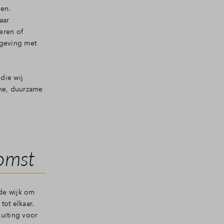
ven.
aar
eren of
mgeving met
die wij
mme, duurzame
komst
de wijk om
tot elkaar.
uiting voor