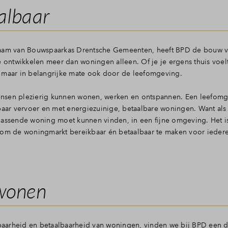
lde vragen
albaar
 naam van Bouwspaarkas Drentsche Gemeenten, heeft BPD de bouw v
ntwikkelen meer dan woningen alleen. Of je je ergens thuis voelt
, maar in belangrijke mate ook door de leefomgeving.
ensen plezierig kunnen wonen, werken en ontspannen. Een leefomg
nbaar vervoer en met energiezuinige, betaalbare woningen. Want al
passende woning moet kunnen vinden, in een fijne omgeving. Het i
– om de woningmarkt bereikbaar én betaalbaar te maken voor ieder
 wonen
ikbaarheid en betaalbaarheid van woningen, vinden we bij BPD een