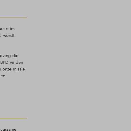
an ruim
, wordt
eving die
s BPD vinden
s onze missie
een.
 duurzame