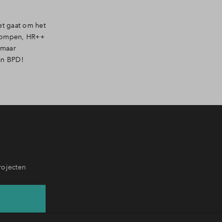
et gaat om het
epompen, HR++
 maar
an BPD!
rojecten