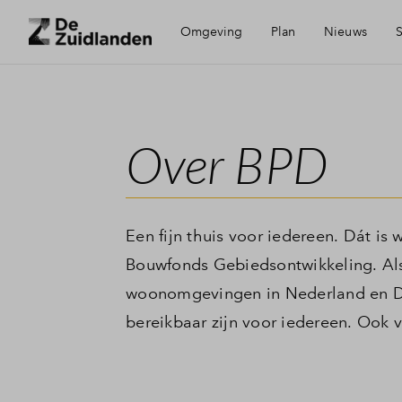
Omgeving
Plan
Nieuws
S
Bereikbaarheid
Visie
Mijn Eige
Over BPD
Voorzieningen
Wijken
Financiel
Leeuwarden
Planning
Financier
Een fijn thuis voor iedereen. Dát is
Bouwfonds Gebiedsontwikkeling. Als
Duurzaamheid
Toewijzin
woonomgevingen in Nederland en D
bereikbaar zijn voor iedereen. Ook 
Woning k