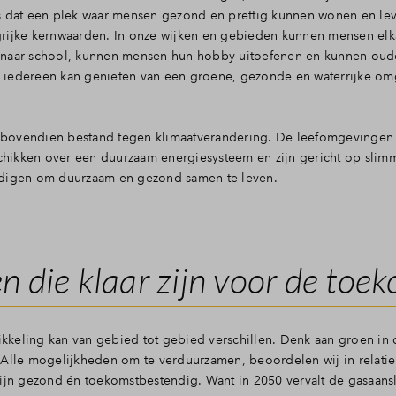
is dat een plek waar mensen gezond en prettig kunnen wonen en le
grijke kernwaarden. In onze wijken en gebieden kunnen mensen elk
 naar school, kunnen mensen hun hobby uitoefenen en kunnen oud
 iedereen kan genieten van een groene, gezonde en waterrijke o
bovendien bestand tegen klimaatverandering. De leefomgevingen 
eschikken over een duurzaam energiesysteem en zijn gericht op sli
odigen om duurzaam en gezond samen te leven.
die klaar zijn voor de toe
keling kan van gebied tot gebied verschillen. Denk aan groen in 
Alle mogelijkheden om te verduurzamen, beoordelen wij in relatie 
zijn gezond én toekomstbestendig. Want in 2050 vervalt de gasaansl