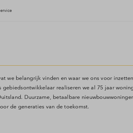
ervice
n Huis
e check
ing
 wat we belangrijk vinden en waar we ons voor inzetten
 gebiedsontwikkelaar realiseren we al 75 jaar wonin
g
uitsland. Duurzame, betaalbare nieuwbouwwoningen
voor de generaties van de toekomst.
open