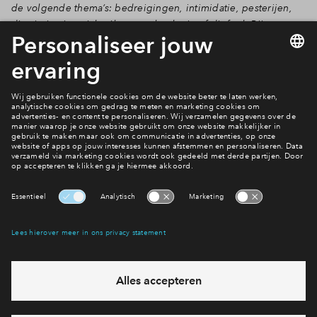
de volgende thema’s: bedreigingen, intimidatie, pesterijen,
discriminatie, misbruik van technologie of diefstal. Bij
dergelijke acties of gedrag tegenover onze medewerkers
neemt BPD passende maatregelen en maken wij melding bij
de bevoegde autoriteiten indien nodig.
Hoe wil jij wonen in
?
Bekijk het aanbod
Interesse? Meld je dan snel aan
Hiermee blijf je op de hoogte van het belangrijkste nieuws en
eventuele projecten
Ja, ik wil mij aanmelden