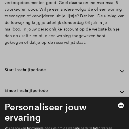
verkoopdocumenten goed. Geef daarna online maximaal 5
Inloggen
voorkeuren door. Wil je een andere volgorde of een woning
toevoegen of verwijderen uit je lijstje? Dat kan! De uitslag van
de toewijzing krijg je uiterlijk donderdag 03 juli in je
mailbox. In jouw persoonlijke account op de website kun je
dan ook zelf zien of je een woning toegewezen hebt
gekregen of dat je op de reservelijst staat.
Start inschrijfperiode
Vanaf donderdag 26 juni 12:00 kun je je inschrijven voor
Einde inschrijfperiode
maximaal 5 bouwnummers van De Holtfeart. Dat doe je
vanuit je wensenlijst of direct vanuit het woningaanbod
op de website. Vergeet niet je
financiële check
te
Tijdens de inschrijfperiode kun je jouw voorkeuren zo
Wel of geen woning?
uploaden bij je inschrijving.
vaak aanpassen als je wil. Je kunt bijvoorbeeld de
volgorde aanpassen, voorkeuren verwijderen en
toevoegen. Dat kan uiterlijk tot woensdag 02 juli 12:00,
Op donderdag 03 juli kun je in je persoonlijke account