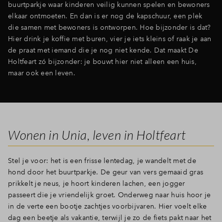
buurtparkje waar kinderen veilig kunnen spelen en bewoners
elkaar ontmoeten. En dan is er nog de kapschuur, een plek
die samen met bewoners is ontworpen. Hoe bijzonder is dat?
Hier drink je koffie met buren, vier je iets kleins of raak je aan
de praat met iemand die je nog niet kende. Dat maakt De
Holtfeart zó bijzonder: je bouwt hier niet alleen een huis,
maar ook een leven.
Wonen in Unia, leven in Holtfeart
Stel je voor: het is een frisse lentedag, je wandelt met de
hond door het buurtparkje. De geur van vers gemaaid gras
prikkelt je neus, je hoort kinderen lachen, een jogger
passeert die je vriendelijk groet. Onderweg naar huis hoor je
in de verte een bootje zachtjes voorbijvaren. Hier voelt elke
dag een beetje als vakantie, terwijl je zo de fiets pakt naar het