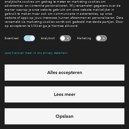
Meer nieuws lezen?
Naar het nieuwsoverzicht
Interesse? Meld je dan snel aan
Hiermee blijf je op de hoogte van het belangrijkste nieuws en
eventuele projecten
Ja, ik wil mij aanmelden
Heb je een vraag en wil je direct antwoord? Bel ons op
088
712 28 60
6 dagen per week beschikbaar (behalve tijdens
feestdagen)