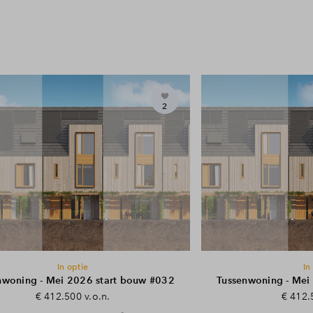
2
In optie
In
nwoning - Mei 2026 start bouw #032
Tussenwoning - Mei
€ 412.500 v.o.n.
€ 412.