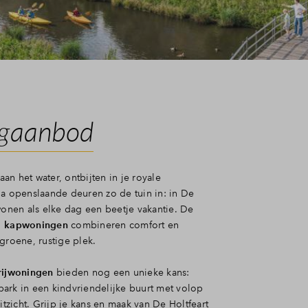
gaanbod
n het water, ontbijten in je royale
ia openslaande deuren zo de tuin in: in De
wonen als elke dag een beetje vakantie. De
1 kapwoningen
combineren comfort en
groene, rustige plek.
 rijwoningen
bieden nog een unieke kans:
ark in een kindvriendelijke buurt met volop
uitzicht. Grijp je kans en maak van De Holtfeart