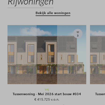
Rijwoningen
Bekijk alle woningen
3
Vrij
Tussenwoning - Mei 2026 start bouw #034
Tusse
€ 415.725 v.o.n.