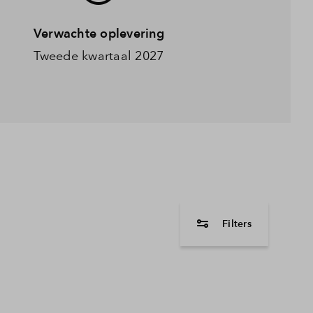
Verwachte oplevering
Tweede kwartaal 2027
Filters
woningtype
2 onder 1 kapwon