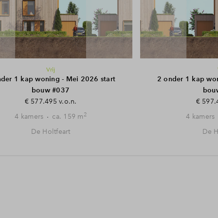
Vrij
der 1 kap woning - Mei 2026 start
2 onder 1 kap won
bouw #037
bou
€ 577.495 v.o.n.
€ 597.
2
4 kamers
ca. 159 m
4 kamers
De Holtfeart
De H