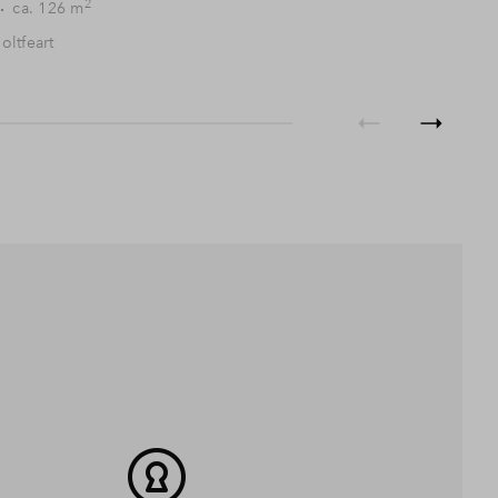
2
ca. 126 m
oltfeart