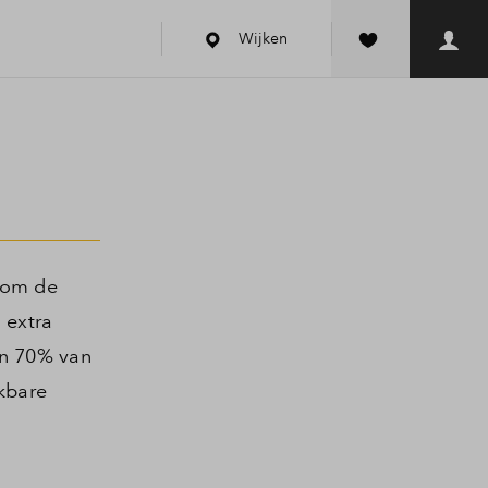
Wijken
 om de
 extra
an 70% van
kbare