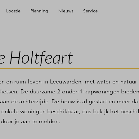
Locatie
Planning
Nieuws
Service
kbaarheid
Mijn Eigen Huis
 Holtfeart
ieningen
Financiele check
zaamheid
Financiering
en en ruim leven in Leeuwarden, met water en natuur
fietsen. De duurzame 2-onder-1-kapwoningen bieden
Toewijzing
aan de achterzijde. De bouw is al gestart en meer d
g enkele woningen beschikbaar, dus bekijk het beschi
door je aan te melden.
Woning kopen