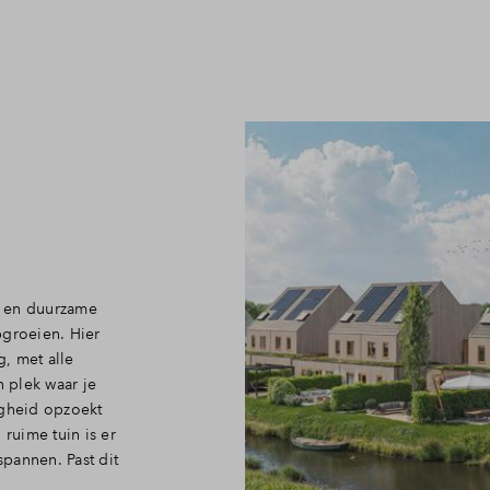
Veelgestelde vragen
Contact
e en duurzame
pgroeien. Hier
, met alle
 plek waar je
igheid opzoekt
 ruime tuin is er
spannen. Past dit