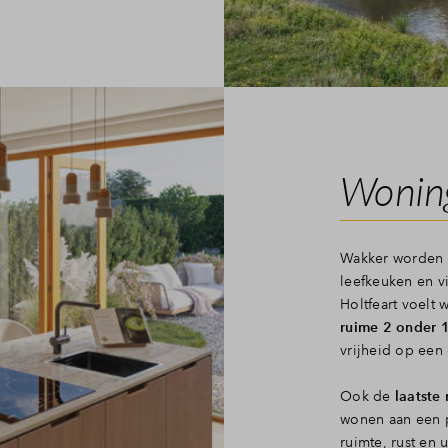
Wonin
Wakker worden aa
leefkeuken en v
Holtfeart voelt 
ruime 2 onder 
vrijheid op een 
Ook de
laatste
wonen aan een p
ruimte, rust en 