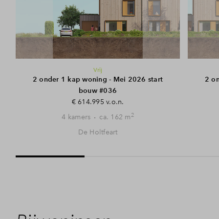
Vrij
2 onder 1 kap woning - Mei 2026 start
2 on
bouw #036
€ 614.995 v.o.n.
2
4 kamers
ca. 162 m
De Holtfeart