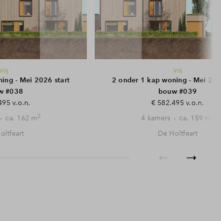
Vrij
Vrij
ing - Mei 2026 start
2 onder 1 kap woning - Mei 202
w #038
bouw #039
495 v.o.n.
€ 582.495 v.o.n.
2
2
ca. 162 m
4 kamers
ca. 159 m
oltfeart
De Holtfeart