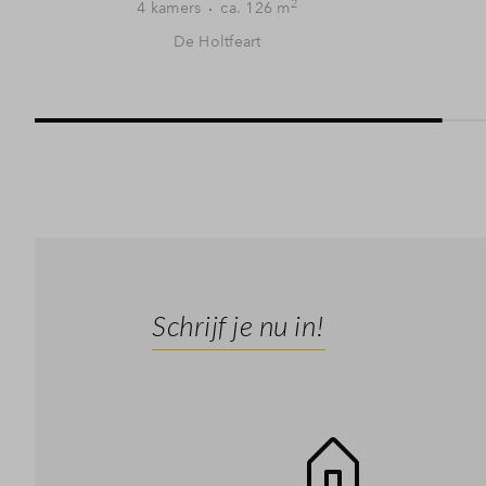
2
4 kamers
ca. 126 m
De Holtfeart
Schrijf je nu in!