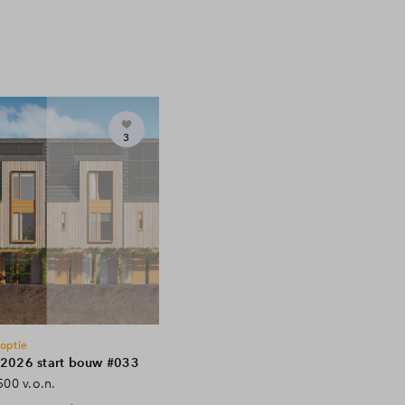
3
 optie
 2026 start bouw #033
500 v.o.n.