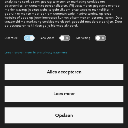
nieuwbouwwoning bij BPD koopt
? Bekijk de hele videoserie
met 10 korte filmpjes.
Interesse? Meld je dan snel aan
Hiermee blijf je op de hoogte van het belangrijkste nieuws en
eventuele projecten
Ja, ik wil mij aanmelden
Heb je een vraag en wil je direct antwoord? Bel ons op
088
712 28 60
6 dagen per week beschikbaar (behalve tijdens
feestdagen)