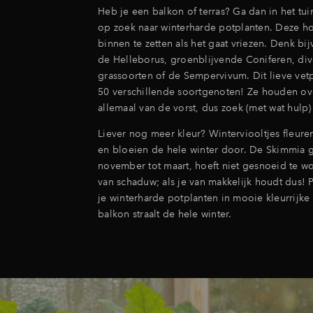
Heb je een balkon of terras? Ga dan in het tu
op zoek naar winterharde potplanten. Deze hoe
binnen te zetten als het gaat vriezen. Denk bi
de Helleborus, groenblijvende Coniferen, div
grassoorten of de Sempervivum. Dit lieve vetp
50 verschillende soortgenoten! Ze houden ov
allemaal van de vorst, dus zoek (met wat hulp) 
Liever nog meer kleur? Winterviooltjes fleure
en bloeien de hele winter door. De Skimmia g
november tot maart, hoeft niet gesnoeid te w
van schaduw; als je van makkelijk houdt dus! 
je winterharde potplanten in mooie kleurrijke
balkon straalt de hele winter.