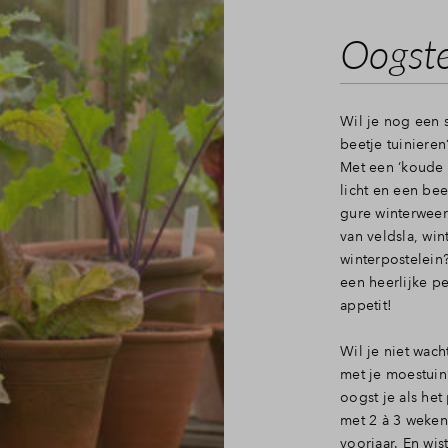
Oogste
Wil je nog een 
beetje tuiniere
Met een ‘koude 
licht en een bee
gure winterweer.
van veldsla, wint
winterpostelein
een heerlijke pe
appetit!
Wil je niet wac
met je moestuin?
oogst je als het
met 2 à 3 weken,
voorjaar. En wis