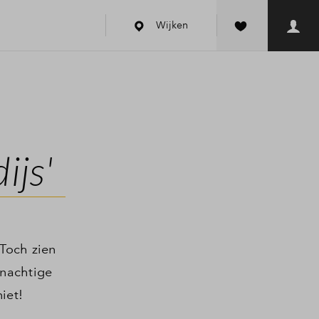
Wijken
ijs'
 Toch zien
enachtige
niet!