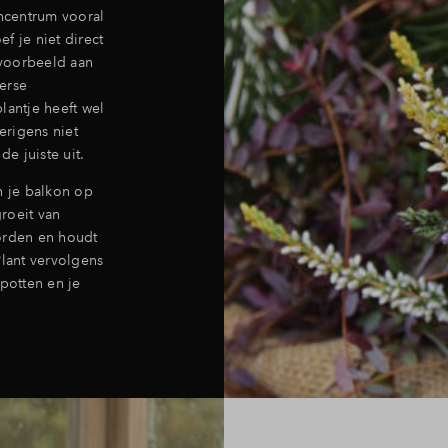
incentrum vooral
f je niet direct
jvoorbeeld aan
erse
lantje heeft wel
erigens niet
de juiste uit.
n je balkon op
roeit van
orden en houdt
Plant vervolgens
 potten en je