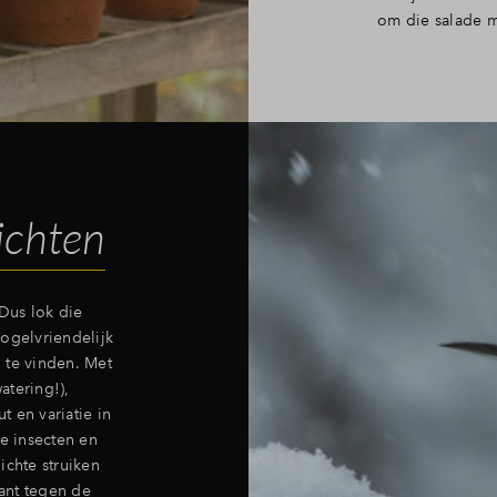
om die salade m
richten
 Dus lok die
ogelvriendelijk
g te vinden. Met
atering!),
 en variatie in
ne insecten en
ichte struiken
ant tegen de