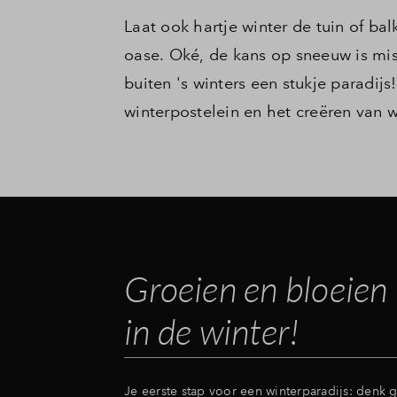
Laat ook hartje winter de tuin of b
oase. Oké, de kans op sneeuw is mis
buiten 's winters een stukje paradij
winterpostelein en het creëren van wi
Groeien en bloeien
in de winter!
Je eerste stap voor een winterparadijs: denk 