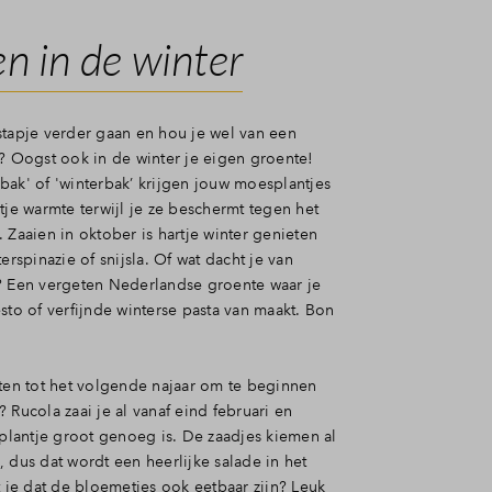
n in de winter
stapje verder gaan en hou je wel van een
n? Oogst ook in de winter je eigen groente!
bak' of 'winterbak’ krijgen jouw moesplantjes
tje warmte terwijl je ze beschermt tegen het
 Zaaien in oktober is hartje winter genieten
erspinazie of snijsla. Of wat dacht je van
? Een vergeten Nederlandse groente waar je
sto of verfijnde winterse pasta van maakt. Bon
hten tot het volgende najaar om te beginnen
 Rucola zaai je al vanaf eind februari en
 plantje groot genoeg is. De zaadjes kiemen al
 dus dat wordt een heerlijke salade in het
t je dat de bloemetjes ook eetbaar zijn? Leuk