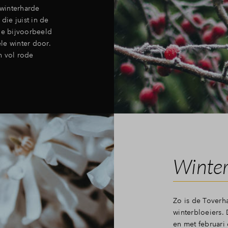
winterharde
die juist in de
de bijvoorbeeld
ele winter door.
n vol rode
Winterb
Zo is de Toverh
winterbloeiers. 
en met februari