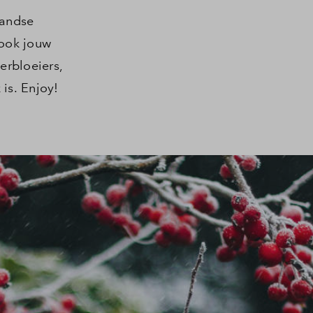
landse
 ook jouw
erbloeiers,
 is. Enjoy!