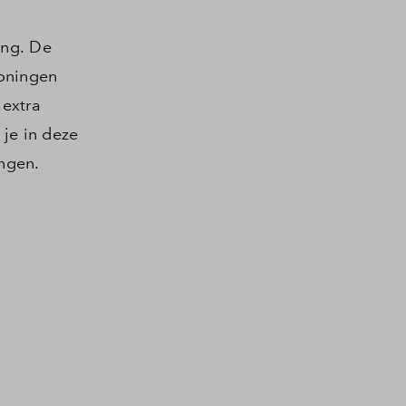
ing. De
woningen
 extra
 je in deze
ingen.