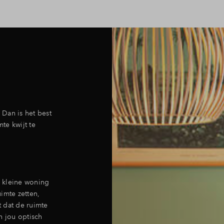
 Dan is het best
te kwijt te
n kleine woning
imte zetten,
 dat de ruimte
 jou optisch