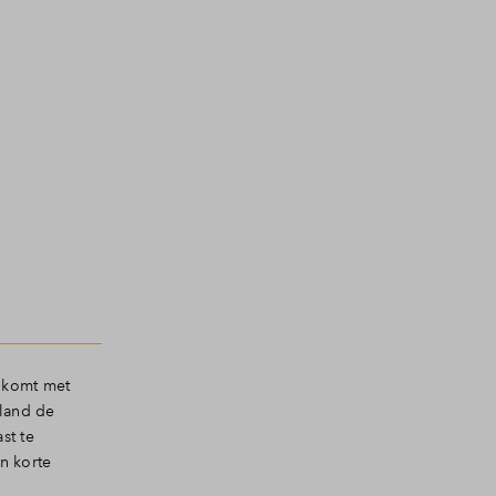
enkomt met
iland de
st te
n korte