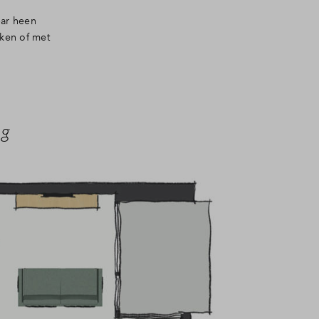
bar heen
kken of met
ng