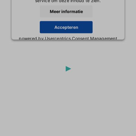
service om deze inhoud te zien.
Meer informatie
Accepteren
powered by
Usercentrics Consent Management
Platform